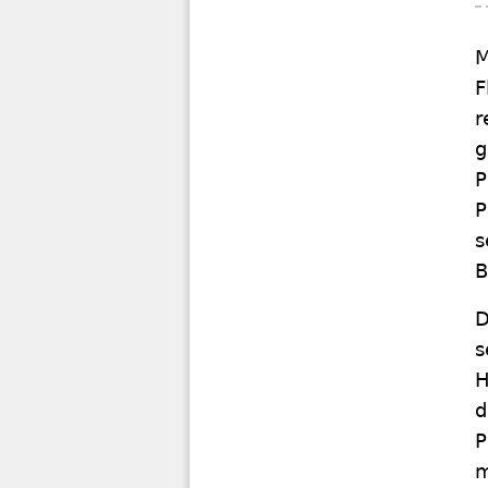
M
F
r
g
P
P
s
B
D
s
H
d
P
m