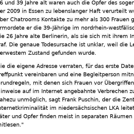
6 und 39 Jahre alt waren auch die Opfer des soge
er 2009 in Essen zu lebenslanger Haft verurteilt
ber Chatrooms Kontakte zu mehr als 300 Frauen g
rmordete er die 39-Jährige im nordrhein-westfälisc
ie 26 Jahre alte Berlinerin, als sie sich mit ihrem
raf. Die genaue Todesursache ist unklar, weil die Le
erwestem Zustand gefunden wurde.
ie die eigene Adresse verraten, für das erste Dat
reffpunkt vereinbaren und eine Begleitperson mit
rundregeln, mit denen sich Frauen vor Übergriffe
inweise auf im Internet angebahnte Verbrechen zu
ahezu unmöglich, sagt Frank Puschin, der die Zent
nternetkriminalität im niedersächsischen LKA leit
äter und Opfer finden meist in separaten Räumen 
itlesen."