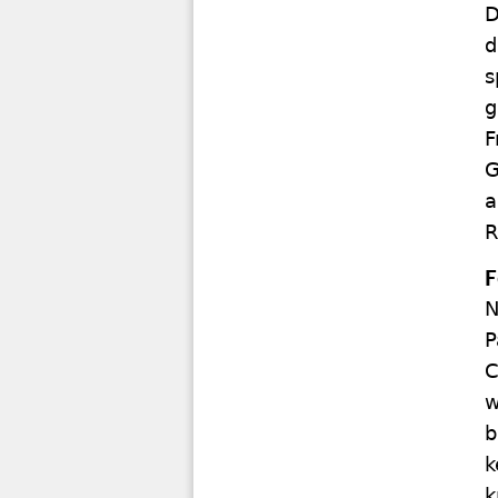
D
d
s
g
F
G
a
R
F
N
P
C
w
b
k
k