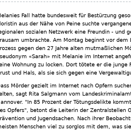
elanies Fall hatte bundesweit für Bestürzung gesor
loristin aus der Nähe von Peine suchte vergangen
egionalen sozialen Netzwerk eine Freundin - und g
rausam umbrachte. Am Montag beginnt vor dem L
rozess gegen den 27 Jahre alten mutmaßlichen Mör
seudonym «Sarah» mit Melanie im Internet angefr
eine Wohnung zu locken. Dort tötete er die junge 
rust und Hals, als sie sich gegen eine Vergewalti
ass Mörder gezielt im Internet nach Opfern suchen
elten, sagt Rita Salgmann vom Landeskriminalamt
annover. "In 85 Prozent der Tötungsdelikte komm
es Opfers", betont die Leiterin der Zentralstellen
rävention und Jugendsachen. Nach ihrer Beobachtu
eisten Menschen viel zu sorglos mit dem, was sie