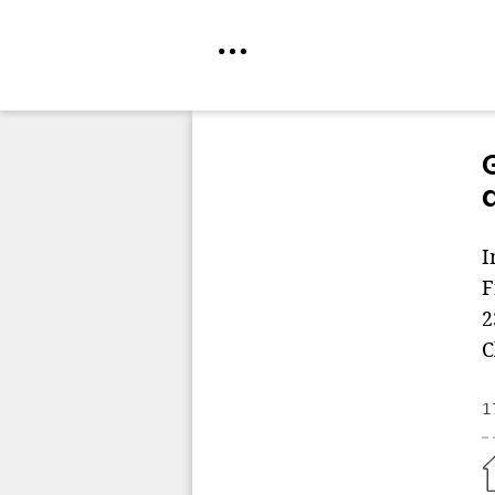
Direkt
zum
Inhalt
I
F
2
C
1
Home