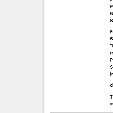
M
N
B
F
B
"
m
P
S
M
d
I