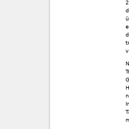
2
d
ü
e
d
t
v
N
T
G
H
n
I
T
m