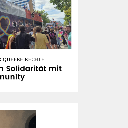
R QUEERE RECHTE
n Solidarität mit
munity