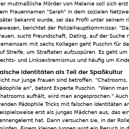
er mutmaßliche Mörder von Melanie soll sich erst
em Frauennamen "Sarah" in dem sozialen Netzwe
päter bekannt wurde, sei das Profil unter seinem 
ewesen, berichtet der Polizeihauptkommissar. "Da h
rauen, sucht Freundschaft, Dating, auf der Suche 
emeinsam mit sechs Kollegen geht Puschin für das
uf Streife, um Straftaten aufzuspüren. Es geht um
echts- und Linksextremismus und häufig um Kinde
alsche Identitäten als Teil der Spaßkultur
icht nur junge Frauen sind betroffen. "Chatrooms,
ädophile an", betont Experte Puschin. "Wenn man s
hatrooms aufhält, wird man angesprochen." Auch 
enden Pädophile Tricks mit falschen Identitäten an
eispielsweise erst als junges Mädchen aus, das e
ennengelernt hat. Dann versuchen sie, in der Roll
nüpfen. Einem kleinen Jungen wird ein Besuch in 