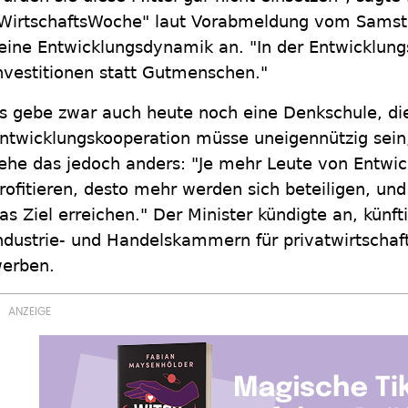
WirtschaftsWoche" laut Vorabmeldung vom Samsta
eine Entwicklungsdynamik an. "In der Entwicklungs
nvestitionen statt Gutmenschen."
s gebe zwar auch heute noch eine Denkschule, di
ntwicklungskooperation müsse uneigennützig sein, 
ehe das jedoch anders: "Je mehr Leute von Entwi
rofitieren, desto mehr werden sich beteiligen, un
as Ziel erreichen." Der Minister kündigte an, künft
ndustrie- und Handelskammern für privatwirtscha
erben.