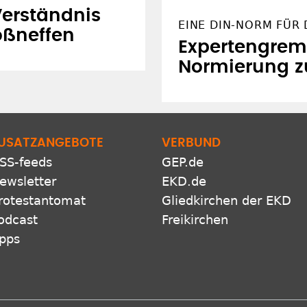
Verständnis
EINE DIN-NORM FÜR 
oßneffen
Expertengrem
Normierung zu
USATZANGEBOTE
VERBUND
SS-feeds
GEP.de
ewsletter
EKD.de
rotestantomat
Gliedkirchen der EKD
odcast
Freikirchen
pps