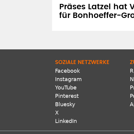
Präses Latzel hat 
für Bonhoeffer-Gr
SOZIALE NETZWERKE
Z
Facebook
R
Instagram
N
YouTube
P
Pinterest
P
Bluesky
A
X
LinkedIn