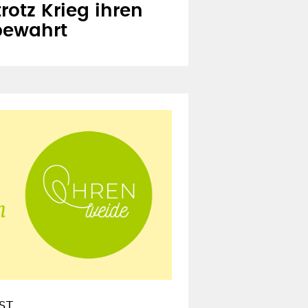
trotz Krieg ihren
bewahrt
ST