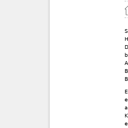
Home
S
H
D
b
A
B
B
E
e
a
K
e