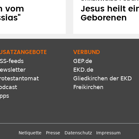
en vom
Jesus heilt ei
sias"
Geborenen
USATZANGEBOTE
VERBUND
SS-feeds
GEP.de
ewsletter
EKD.de
rotestantomat
Gliedkirchen der EKD
odcast
Freikirchen
pps
Netiquette
Presse
Datenschutz
Impressum