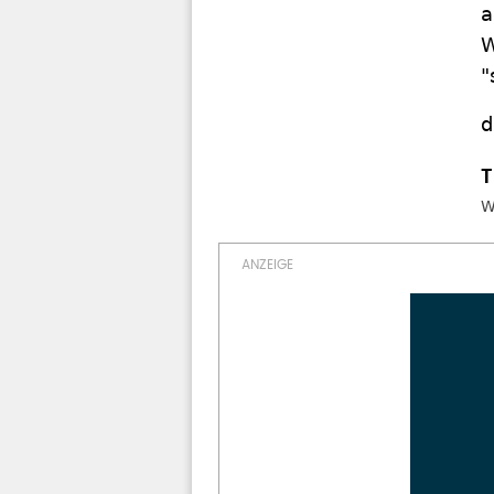
a
W
"
d
W