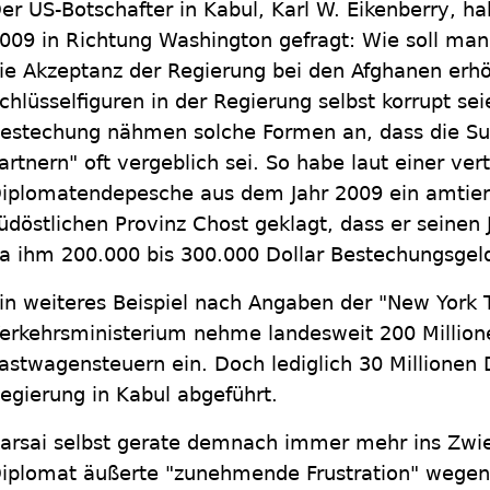
er US-Botschafter in Kabul, Karl W. Eikenberry, 
009 in Richtung Washington gefragt: Wie soll ma
ie Akzeptanz der Regierung bei den Afghanen erh
chlüsselfiguren in der Regierung selbst korrupt se
estechung nähmen solche Formen an, dass die Su
artnern" oft vergeblich sei. So habe laut einer ver
iplomatendepesche aus dem Jahr 2009 ein amtier
üdöstlichen Provinz Chost geklagt, dass er seinen 
a ihm 200.000 bis 300.000 Dollar Bestechungsgeld
in weiteres Beispiel nach Angaben der "New York 
erkehrsministerium nehme landesweit 200 Millione
astwagensteuern ein. Doch lediglich 30 Millionen 
egierung in Kabul abgeführt.
arsai selbst gerate demnach immer mehr ins Zwieli
iplomat äußerte "zunehmende Frustration" wegen 