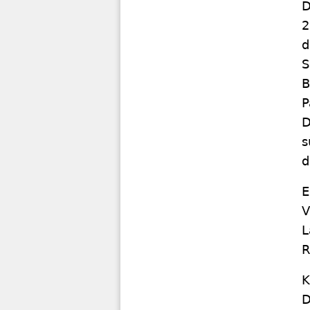
D
2
d
S
B
P
D
s
d
E
V
L
R
K
D