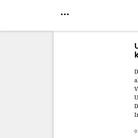
Direkt
zum
Inhalt
D
a
V
U
D
I
0