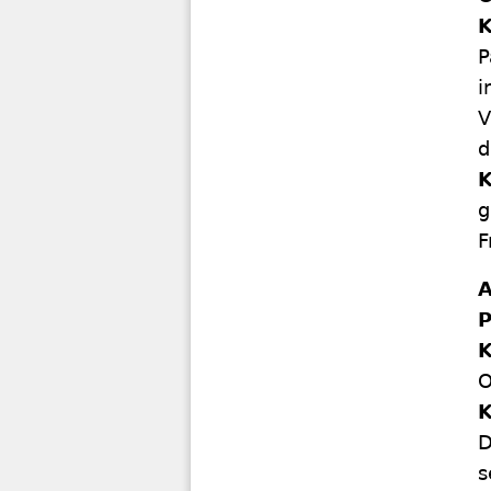
K
P
i
V
d
g
F
A
P
K
O
D
s