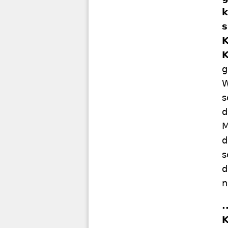
k
s
K
g
W
s
d
M
d
s
d
n
.
K