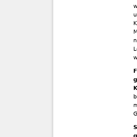
w
u
K
M
n
L
w
F
g
b
m
G
S
g