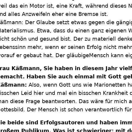
eil das ein Motor ist, eine Kraft, während dieses 
nd alles Anzweifeln eher eine Bremse ist.
äßmann: Der Glaube setzt etwas gegen die gängi
aterialismus. Etwa, dass du einen ganz eigenen 
icht schön und gesund bist. Der zu materiell den
ebenssinn mehr, wenn er seinen Erfolg nicht mehr h
orauf er gebaut hat. Der gläubigeMensch kann eige
rau Käßmann, Sie haben in diesem Jahr viel
emacht. Haben Sie auch einmal mit Gott ge
Käßmann:
Also, wenn Gott uns wie Marionetten h
isschen Leid hier und mal ein bisschen Krankheit 
an diese Frage beantworten. Das wäre für mich a
ottesbild. Der Mensch ist schon verantwortlich für 
ie beide sind Erfolgsautoren und haben imm
roßem Publikum. Was ist schwieriger: mit d