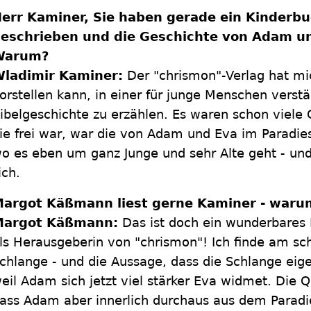
err Kaminer, Sie haben gerade ein Kinderbu
eschrieben und die Geschichte von Adam un
Warum?
ladimir Kaminer:
Der "chrismon"-Verlag hat mic
orstellen kann, in einer für junge Menschen verst
ibelgeschichte zu erzählen. Es waren schon viele 
ie frei war, war die von Adam und Eva im Paradies
o es eben um ganz Junge und sehr Alte geht - un
ich.
argot Käßmann liest gerne Kaminer - waru
Margot Käßmann:
Das ist doch ein wunderbares
ls Herausgeberin von "chrismon"! Ich finde am sch
chlange - und die Aussage, dass die Schlange eigent
eil Adam sich jetzt viel stärker Eva widmet. Die 
ass Adam aber innerlich durchaus aus dem Paradie