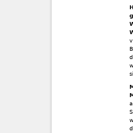
H
g
W
v
B
d
w
s
M
a
S
w
d