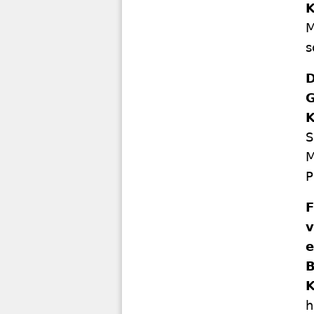
M
s
D
G
S
M
P
F
v
e
B
h