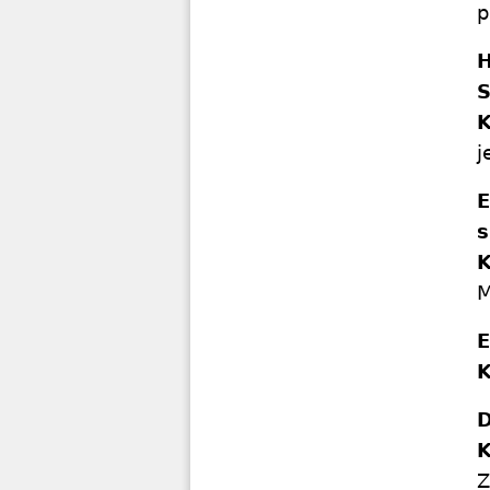
p
H
S
K
j
E
s
K
M
E
K
D
K
Z