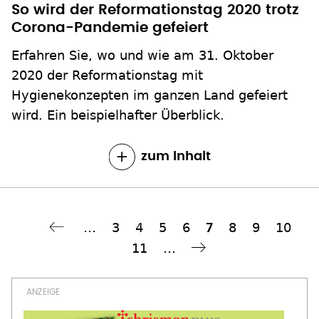
Erfahren Sie, wo und wie am 31. Oktober
2020 der Reformationstag mit
Hygienekonzepten im ganzen Land gefeiert
wird. Ein beispielhafter Überblick.
zum Inhalt
…
Seite
3
Seite
4
Seite
5
Seite
6
Seite
8
Seite
9
Seite
10
Aktuelle
7
Seitennummerierung
Seite
11
…
Seite
Nächste Seite
››