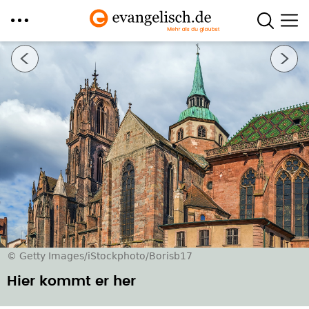
Direkt
Nächstes Bild
zum
Inhalt
© Getty Images/iStockphoto/Borisb17
Hier kommt er her