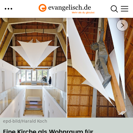
Direkt
Nächstes Bild
zum
Inhalt
epd-bild/Harald Koch
Eine Kirche als Wohnraum für