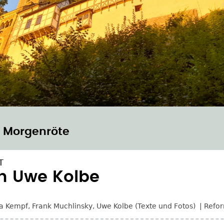
r Morgenröte
T
n Uwe Kolbe
a Kempf
,
Frank Muchlinsky
,
Uwe Kolbe (Texte und Fotos)
Refor