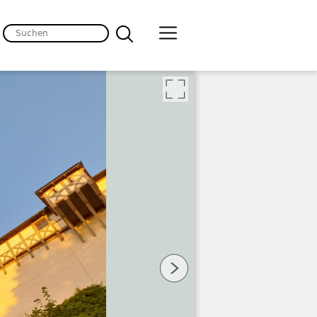
lten
 Bild