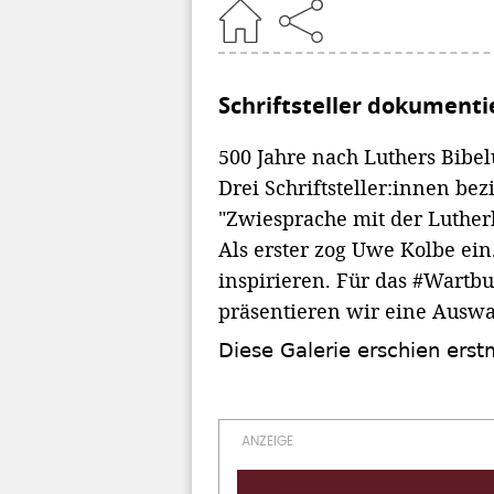
Home
Schriftsteller dokumenti
500 Jahre nach Luthers Bibe
Drei Schriftsteller:innen be
"Zwiesprache mit der Lutherb
Als erster zog Uwe Kolbe ei
inspirieren. Für das #Wartb
präsentieren wir eine Auswa
Diese Galerie erschien ers