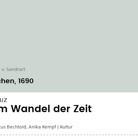
 v. Sandrart
chen, 1690
EUZ
m Wandel der Zeit
us Bechtold
,
Anika Kempf
Kultur