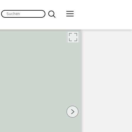
lten
 Bild