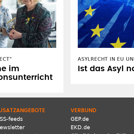
ECT"
ASYLRECHT IN EU U
me im
Ist das Asyl n
ionsunterricht
USATZANGEBOTE
VERBUND
SS-feeds
GEP.de
ewsletter
EKD.de