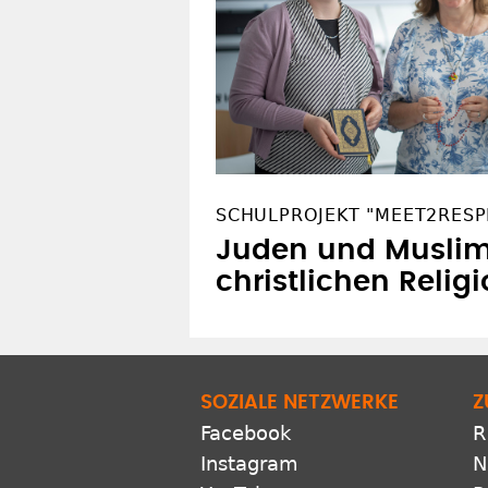
SCHULPROJEKT "MEET2RESP
Juden und Musli
christlichen Relig
SOZIALE NETZWERKE
Z
Facebook
R
Instagram
N