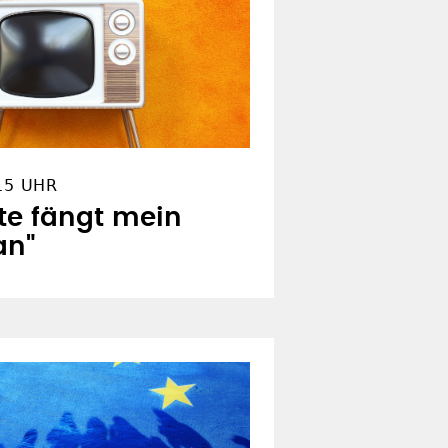
15 UHR
te fängt mein
an"