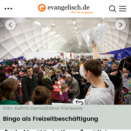
Direkt
Nächstes Bild
zum
Inhalt
Foto: Kathrin Harms/Esteve Franquesa
Bingo als Freizeitbeschäftigung