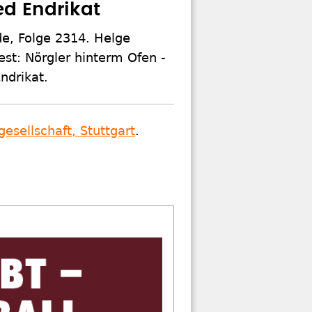
ed Endrikat
e, Folge 2314. Helge
est: Nörgler hinterm Ofen -
ndrikat.
esellschaft, Stuttgart
.