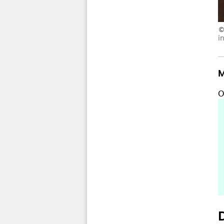
i
M
O