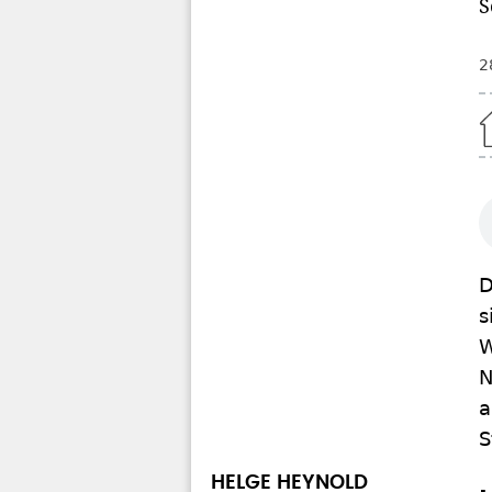
S
2
Home
D
s
W
N
a
S
HELGE HEYNOLD