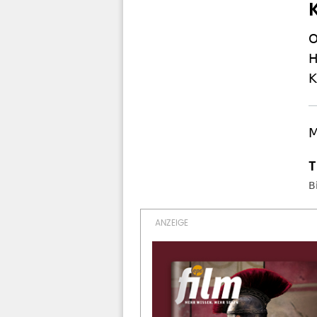
O
H
K
M
B