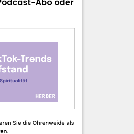
 Podcast-Abo oder
ren Sie die Ohrenweide als
ren.