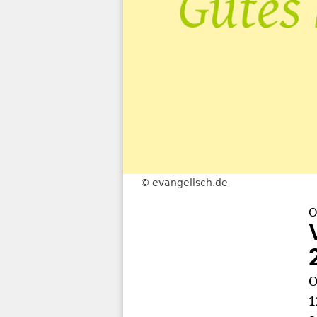
evangelisch.de
O
O
1