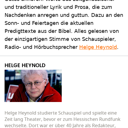
und traditioneller Lyrik und Prosa, die zum
Nachdenken anregen und guttun. Dazu an den
Sonn- und Feiertagen die aktuellen
Predigttexte aus der Bibel. Alles gelesen von
der einzigartigen Stimme von Schauspieler,
Radio- und Hörbuchsprecher
Helge Heynold
.
HELGE HEYNOLD
Helge Heynold studierte Schauspiel und spielte eine
Zeit lang Theater, bevor er zum Hessischen Rundfunk
wechselte. Dort war er über 40 Jahre als Redakteur,