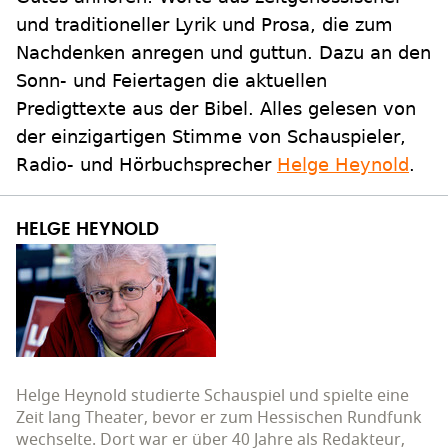
und traditioneller Lyrik und Prosa, die zum
Nachdenken anregen und guttun. Dazu an den
Sonn- und Feiertagen die aktuellen
Predigttexte aus der Bibel. Alles gelesen von
der einzigartigen Stimme von Schauspieler,
Radio- und Hörbuchsprecher
Helge Heynold
.
HELGE HEYNOLD
Helge Heynold studierte Schauspiel und spielte eine
Zeit lang Theater, bevor er zum Hessischen Rundfunk
wechselte. Dort war er über 40 Jahre als Redakteur,