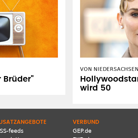
VON NIEDERSACHSEN 
r Brüder"
Hollywoodsta
wird 50
USATZANGEBOTE
VERBUND
SS-feeds
GEP.de