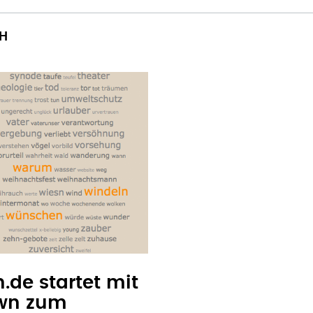
CH
.de startet mit
own zum