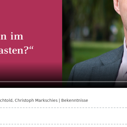
chtold
,
Christoph Markschies
Bekenntnisse