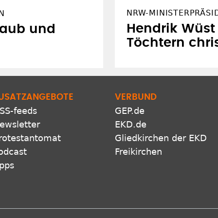
NRW-MINISTERPRÄSI
N
Hendrik Wüst 
Laub und
Töchtern chri
USATZANGEBOTE
VERBUND
SS-feeds
GEP.de
ewsletter
EKD.de
rotestantomat
Gliedkirchen der EKD
odcast
Freikirchen
pps