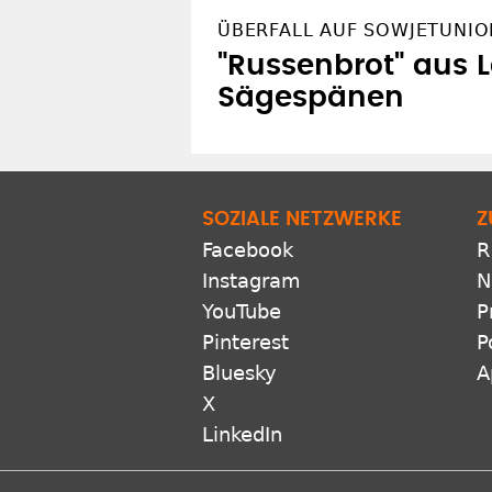
ÜBERFALL AUF SOWJETUNIO
"Russenbrot" aus 
Sägespänen
SOZIALE NETZWERKE
Z
Facebook
R
Instagram
N
YouTube
P
Pinterest
P
Bluesky
A
X
LinkedIn