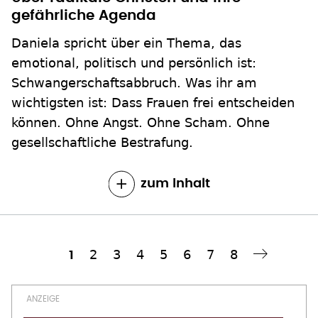
gefährliche Agenda
Daniela spricht über ein Thema, das
emotional, politisch und persönlich ist:
Schwangerschaftsabbruch. Was ihr am
wichtigsten ist: Dass Frauen frei entscheiden
können. Ohne Angst. Ohne Scham. Ohne
gesellschaftliche Bestrafung.
zum Inhalt
Seite
2
Seite
3
Seite
4
Seite
5
Seite
6
Seite
7
Seite
8
Aktuelle
1
Nächste Seite
››
Seitennummerierung
Seite