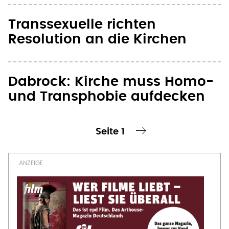
Transsexuelle richten
Resolution an die Kirchen
Dabrock: Kirche muss Homo-
und Transphobie aufdecken
Seite 1
te Seite
nächste Seite ›
Seitennummerierung