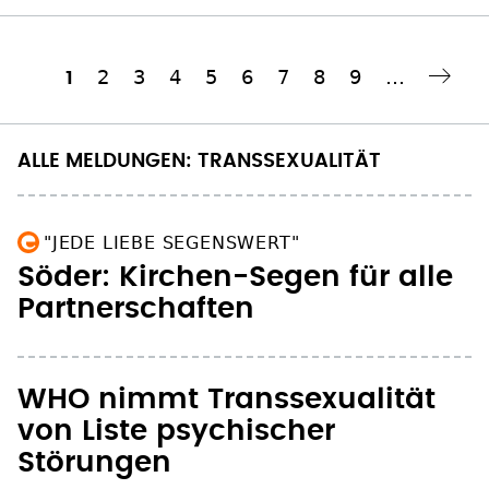
Seite
2
Seite
3
Seite
4
Seite
5
Seite
6
Seite
7
Seite
8
Seite
9
…
Aktuelle
1
Nächste Seite
››
Seitennummerierung
Seite
ALLE MELDUNGEN: TRANSSEXUALITÄT
"JEDE LIEBE SEGENSWERT"
Söder: Kirchen-Segen für alle
Partnerschaften
WHO nimmt Transsexualität
von Liste psychischer
Störungen