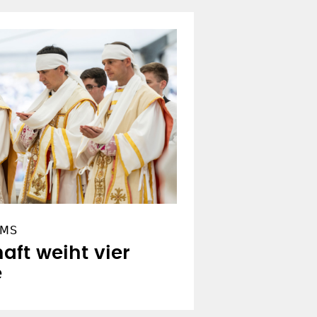
OMS
aft weiht vier
e