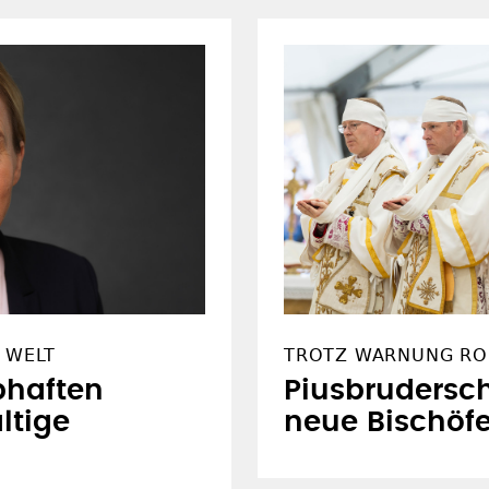
 WELT
TROTZ WARNUNG R
bhaften
Piusbrudersch
ltige
neue Bischöf