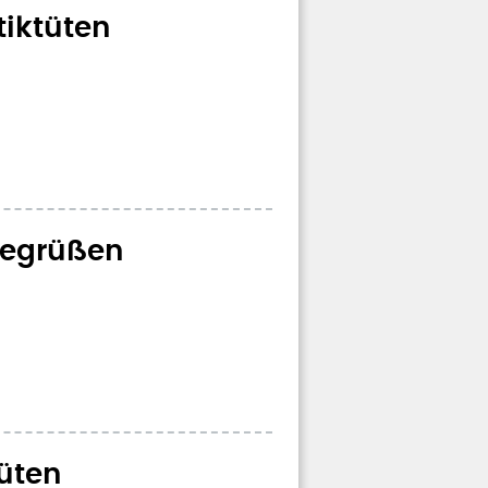
tiktüten
begrüßen
tüten