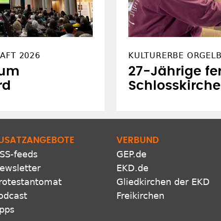
FT 2026
KULTURERBE ORGEL
zum
27-Jährige fer
rd
Schlosskirche
USATZANGEBOTE
VERBUND
SS-feeds
GEP.de
ewsletter
EKD.de
rotestantomat
Gliedkirchen der EKD
odcast
Freikirchen
pps