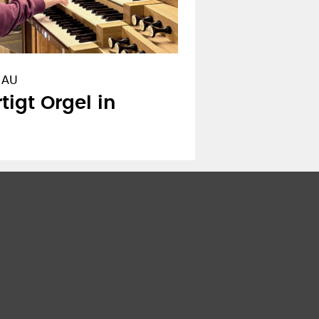
BAU
tigt Orgel in