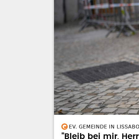
EV. GEMEINDE IN LISSAB
"Bleib bei mir, He