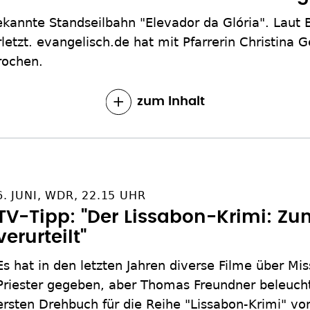
bekannte Standseilbahn "Elevador da Glória". Laut
etzt. evangelisch.de hat mit Pfarrerin Christina 
rochen.
zum Inhalt
6. JUNI, WDR, 22.15 UHR
TV-Tipp: "Der Lissabon-Krimi: Z
verurteilt"
Es hat in den letzten Jahren diverse Filme über Mi
Priester gegeben, aber Thomas Freundner beleuch
ersten Drehbuch für die Reihe "Lissabon-Krimi" vo