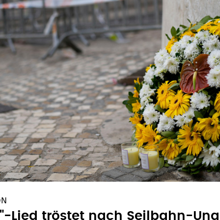
ON
rr"-Lied tröstet nach Seilbahn-Un