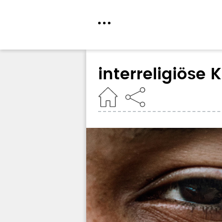
Direkt
zum
interreligiöse K
Inhalt
Home