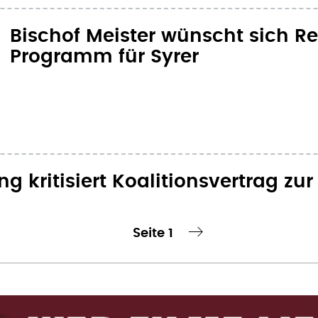
Bischof Meister wünscht sich R
Programm für Syrer
g kritisiert Koalitionsvertrag zur
Seite 1
te Seite
nächste Seite ›