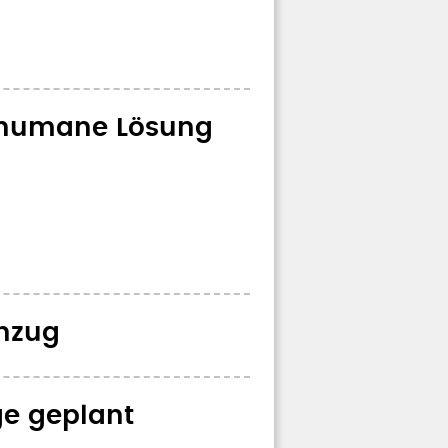
n humane Lösung
chzug
ge geplant