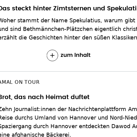
Das steckt hinter Zimtsternen und Spekulat
Woher stammt der Name Spekulatius, warum gibt 
und sind Bethmännchen-Plätzchen eigentlich christ
erzählt die Geschichten hinter den süßen Klassiker
zum Inhalt
AMAL ON TOUR
Brot, das nach Heimat duftet
Zehn Journalist:innen der Nachrichtenplattform Am
Reise durchs Umland von Hannover und Nord-Nie
Spaziergang durch Hannover entdeckten Dawod Ad
eine afghanische Bäckerei.