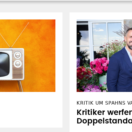
KRITIK UM SPAHNS 
Kritiker werf
Doppelstanda
USATZANGEBOTE
VERBUND
SS-feeds
GEP.de
ewsletter
EKD.de