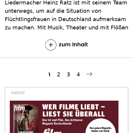
Liedermacher Heinz Ratz ist mit seinem Team
unterwegs, um auf die Situation von
Flüchtlingsfrauen in Deutschland aufmerksam
zu machen. Mit Musik, Theater und mit Flößen
zum Inhalt
Seite
2
Seite
3
Seite
4
Aktuelle
1
Nächste Seite
››
Seitennummerierung
Seite