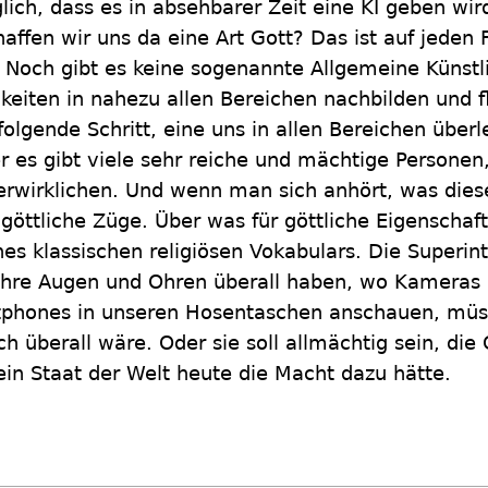
ich, dass es in absehbarer Zeit eine KI geben wir
affen wir uns da eine Art Gott? Das ist auf jeden Fa
 Noch gibt es keine sogenannte Allgemeine Künstlic
keiten in nahezu allen Bereichen nachbilden und f
olgende Schritt, eine uns in allen Bereichen überl
r es gibt viele sehr reiche und mächtige Personen, 
erwirklichen. Und wenn man sich anhört, was dies
 göttliche Züge. Über was für göttliche Eigenschaft
es klassischen reli­giö­sen Vokabulars. Die Superint
e ihre Augen und Ohren überall haben, wo Kameras
tphones in unseren Hosentaschen anschauen, müss
ch überall wäre. Oder sie soll allmächtig sein, die
ein Staat der Welt heute die Macht dazu hätte.