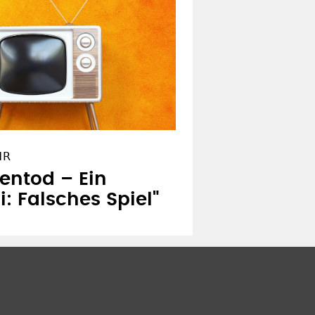
HR
entod – Ein
: Falsches Spiel"