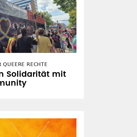
R QUEERE RECHTE
n Solidarität mit
munity