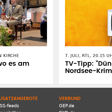
N KIRCHE
7. JULI, RTL, 20.15 U
 wo es am
TV-Tipp: "Dün
Nordsee-Krimi
USATZANGEBOTE
VERBUND
SS-feeds
GEP.de