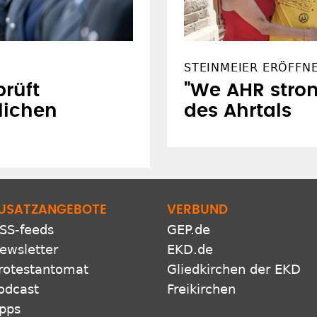
STEINMEIER ERÖFFN
rüft
"We AHR stron
lichen
des Ahrtals
USATZANGEBOTE
VERBUND
SS-feeds
GEP.de
ewsletter
EKD.de
rotestantomat
Gliedkirchen der EKD
odcast
Freikirchen
pps