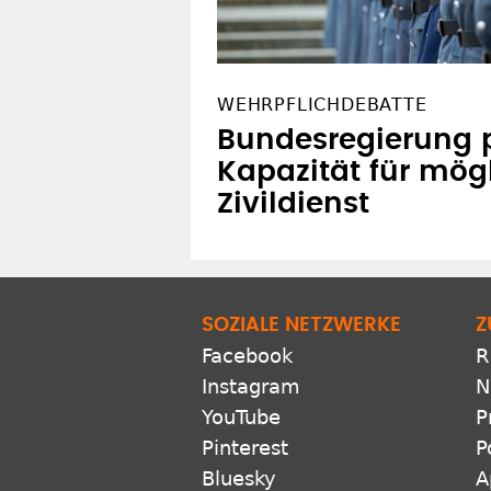
WEHRPFLICHDEBATTE
Bundesregierung p
Kapazität für mög
Zivildienst
SOZIALE NETZWERKE
Z
Facebook
R
Instagram
N
YouTube
P
Pinterest
P
Bluesky
A