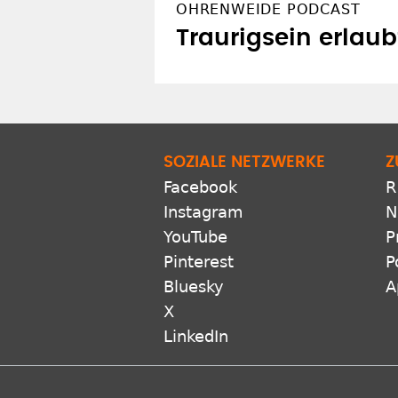
OHRENWEIDE PODCAST
Traurigsein erlaub
SOZIALE NETZWERKE
Z
Facebook
R
Instagram
N
YouTube
P
Pinterest
P
Bluesky
A
X
LinkedIn