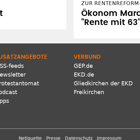
ZUR RENTENREFORM
t
Ökonom Marce
"Rente mit 6
USATZANGEBOTE
VERBUND
SS-feeds
GEP.de
ewsletter
EKD.de
rotestantomat
Gliedkirchen der EKD
odcast
Freikirchen
pps
Netiquette
Presse
Datenschutz
Impressum