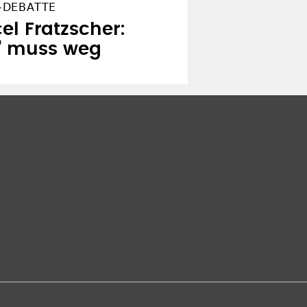
-DEBATTE
l Fratzscher:
3" muss weg