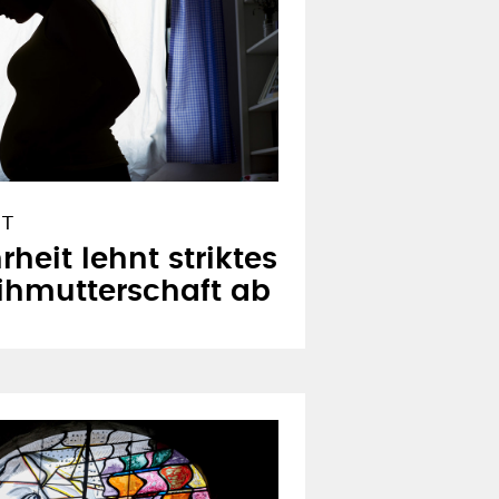
UT
heit lehnt striktes
ihmutterschaft ab