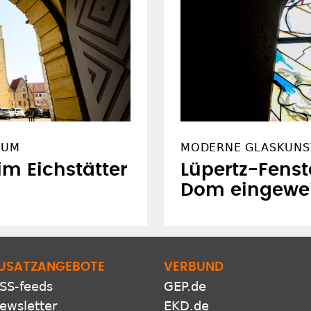
TUM
MODERNE GLASKUNST
 im Eichstätter
Lüpertz-Fens
Dom eingewe
USATZANGEBOTE
VERBUND
SS-feeds
GEP.de
ewsletter
EKD.de