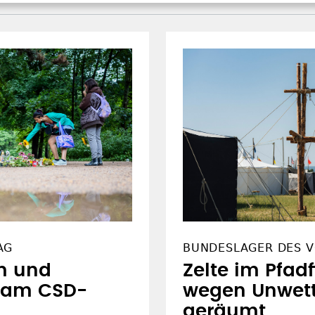
AG
BUNDESLAGER DES V
m und
Zelte im Pfad
 am CSD-
wegen Unwett
geräumt