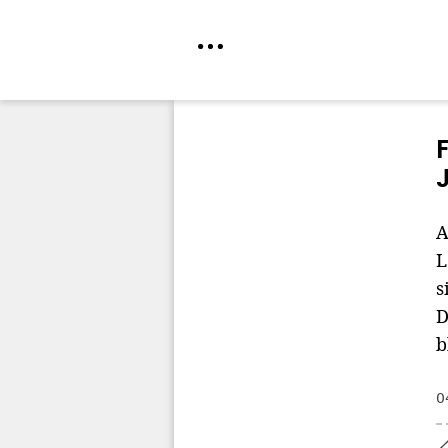
Direkt
zum
Inhalt
A
L
s
D
b
0
Home