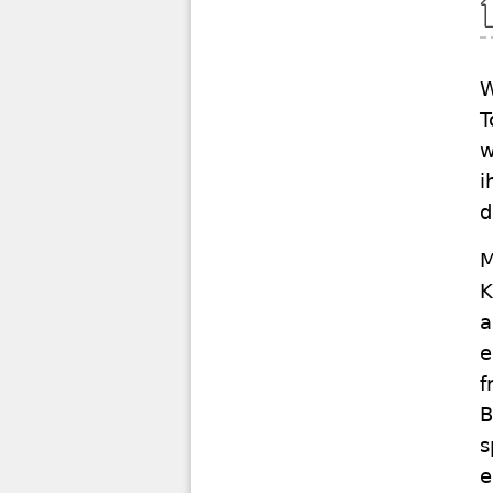
W
T
w
i
d
M
K
a
e
f
B
s
e