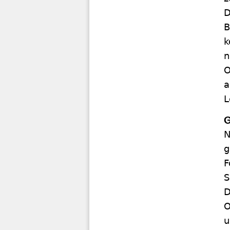
D
B
k
n
O
a
L
G
N
g
F
S
D
O
u