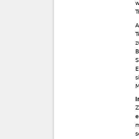
w
T
A
T
z
B
S
E
s
M
I
Z
e
m
s