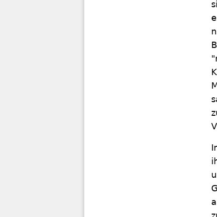
s
e
n
B
"
K
M
s
z
V
I
i
u
G
a
z