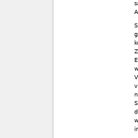
s
A
S
g
k
Z
E
w
V
v
n
S
d
w
i