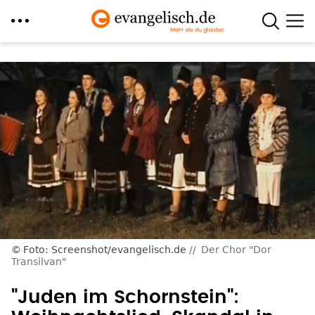
Direkt
zum
Inhalt
Foto: Screenshot/evangelisch.de
Der Chor "Dor
Transilvan"
"Juden im Schornstein":