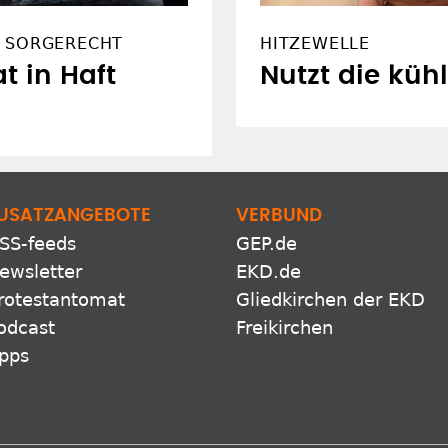
 SORGERECHT
HITZEWELLE
t in Haft
Nutzt die küh
USATZANGEBOTE
VERBUND
SS-feeds
GEP.de
ewsletter
EKD.de
rotestantomat
Gliedkirchen der EKD
odcast
Freikirchen
pps