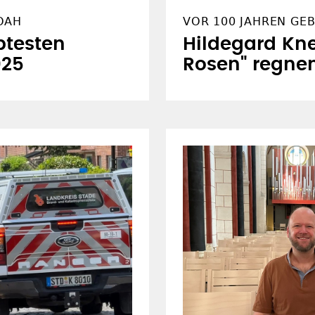
OAH
VOR 100 JAHREN GE
btesten
Hildegard Kne
025
Rosen" regne