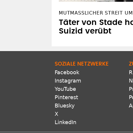
MUTMASSLICHER STREIT UM
Täter von Stade ha
Suizid verübt
SOZIALE NETZWERKE
Z
Facebook
R
Instagram
N
YouTube
P
Pinterest
P
Bluesky
A
X
LinkedIn