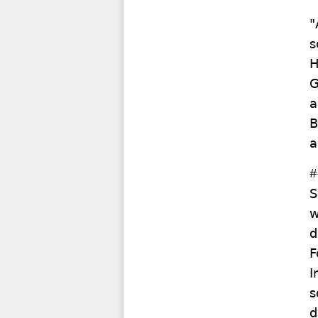
"
s
H
G
a
B
a
#
S
w
d
F
I
s
d