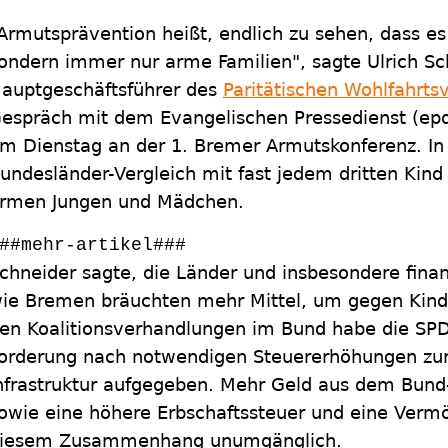
Armutsprävention heißt, endlich zu sehen, dass es
ondern immer nur arme Familien", sagte Ulrich Sc
auptgeschäftsführer des
Paritätischen Wohlfahrts
espräch mit dem Evangelischen Pressedienst (epd)
m Dienstag an der 1. Bremer Armutskonferenz. I
undesländer-Vergleich mit fast jedem dritten Kind
rmen Jungen und Mädchen.
##mehr-artikel###
chneider sagte, die Länder und insbesondere finan
ie Bremen bräuchten mehr Mittel, um gegen Kind
en Koalitionsverhandlungen im Bund habe die SPD
orderung nach notwendigen Steuererhöhungen zur 
nfrastruktur aufgegeben. Mehr Geld aus dem Bund
owie eine höhere Erbschaftssteuer und eine Verm
iesem Zusammenhang unumgänglich.