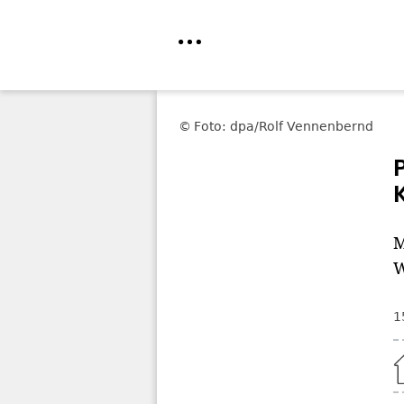
Direkt
zum
Foto: dpa/Rolf Vennenbernd
Inhalt
M
W
1
Home