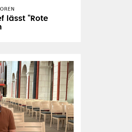
BOREN
f lässt "Rote
n