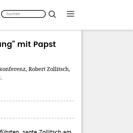
ang" mit Papst
onferenz, Robert Zollitsch,
.
 führten, sagte Zollitsch am