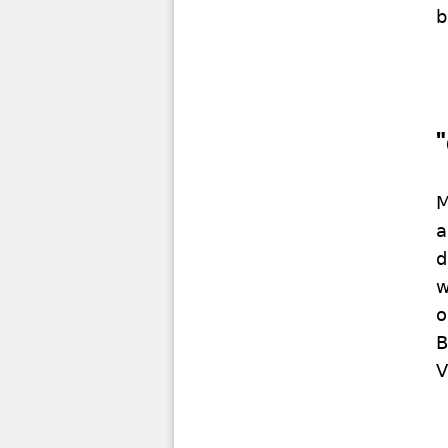
b
M
a
d
w
o
B
V