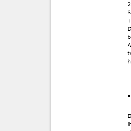
2
S
T
D
b
A
t
h
D
I