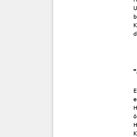
U
b
K
d
E
e
H
ö
H
K