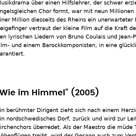
usikdrama über einen Hilfslehrer, der schwer erz
ngelsgleichen Chor formt, war mit neun Millionen
iner Million diesseits des Rheins ein unerwarteter
eigefinger vertraut der kleine Film auf die Kraft d
en lyrischen Liedern von Bruno Coulais und Jean
ilm- und einem Barockkomponisten, in eine glückl
arantiert.
"Wie im Himmel" (2005)
in berühmter Dirigent zieht sich nach einem Herzin
in nordschwedisches Dorf, zurück und wird zur Lei
irchenchors überredet. Als der Maestro die müde 
öhenflügen treibt, wird der Gesang auch zum Vent