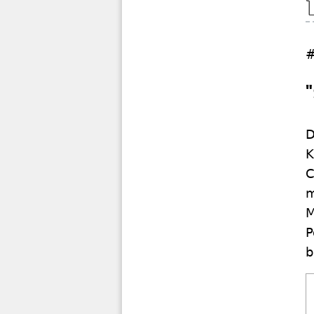
#
D
K
C
m
M
P
b