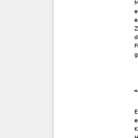
M
e
e
Z
d
F
g
E
e
K
H