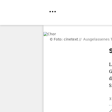
Direkt
zum
Foto: cinetext
Ausgelassenes T
Inhalt
L
G
d
S
3
Home