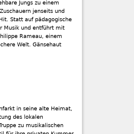
iehbare Jungs zu einem
 Zuschauern jenseits und
 Hit. Statt auf pädagogische
er Musik und entführt mit
-Philippe Rameau, einem
ichere Welt. Gänsehaut
farkt in seine alte Heimat,
tung des lokalen
Truppe zu musikalischen
il für ihre privaten Kummer.