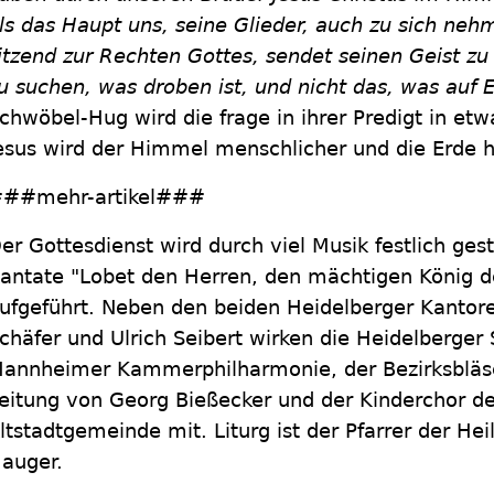
ls das Haupt uns, seine Glieder, auch zu sich nehm
itzend zur Rechten Gottes, sendet seinen Geist zu u
u suchen, was droben ist, und nicht das, was auf E
chwöbel-Hug wird die frage in ihrer Predigt in et
esus wird der Himmel menschlicher und die Erde 
##mehr-artikel###
er Gottesdienst wird durch viel Musik festlich gest
antate "Lobet den Herren, den mächtigen König d
ufgeführt. Neben den beiden Heidelberger Kantor
chäfer und Ulrich Seibert wirken die Heidelberger
annheimer Kammerphilharmonie, der Bezirksbläse
eitung von Georg Bießecker und der Kinderchor de
ltstadtgemeinde mit. Liturg ist der Pfarrer der Hei
auger.