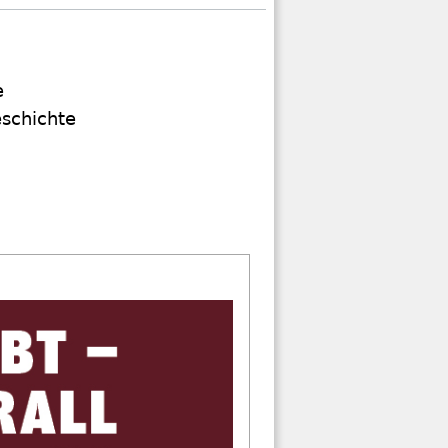
'
e
eschichte