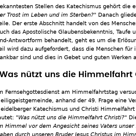
ekanntesten Stellen des Katechismus gehört die e
er Trost im Leben und im Sterben?"
Danach gliedert
eile. Der erste Abschnitt handelt von des Menschen
uch das Apostolische Glaubensbekenntnis, Taufe 
nd-Antwortform behandelt, geht es um die Erlösu
eil wird dazu aufgefordert, dass die Menschen für
ankbar sind und dies in Gebet und guten Werken 
"Was nützt uns die Himmelfahrt 
m Fernsehgottesdienst am Himmelfahrtstag versuc
eiliggeistgemeinde, anhand der 49. Frage eine V
eidelberger Katechismus und Christi Himmelfahrt 
autet:
"Was nützt uns die Himmelfahrt Christi?"
Di
m Himmel vor dem Angesicht seines Vaters unser 
aben durch unseren Bruder Jesus Christus im Himm