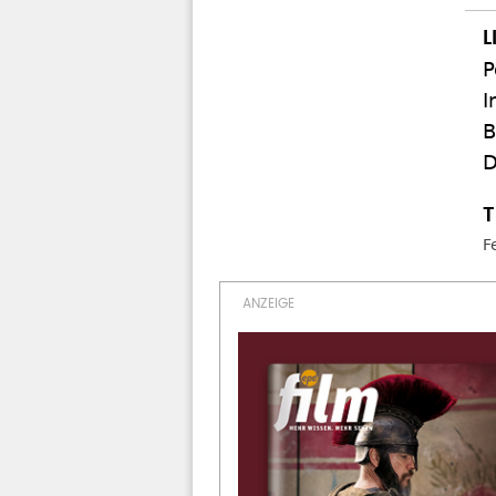
P
I
B
D
F