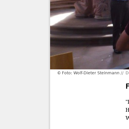
Foto: Wolf-Dieter Steinmann
D
"
H
W