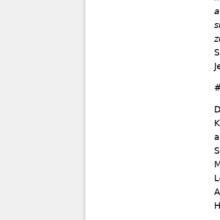
a
s
z
S
J
#
D
K
a
S
M
L
A
H