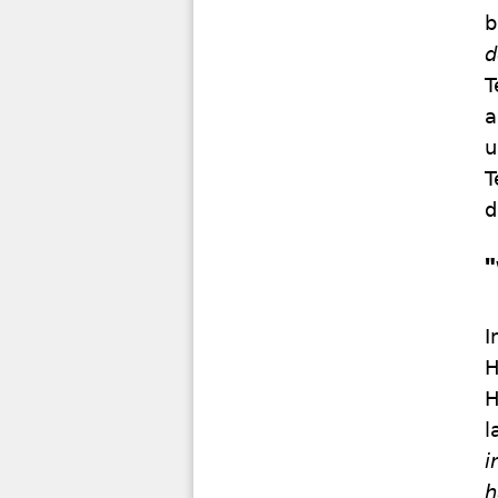
b
d
T
a
u
T
d
I
H
H
l
i
h