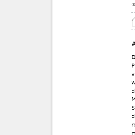
0
Home
#
D
P
v
w
d
M
S
d
r
m