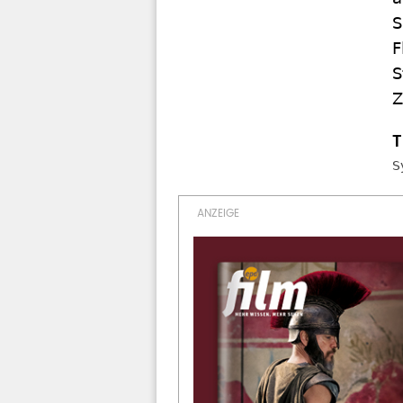
S
F
S
Z
S