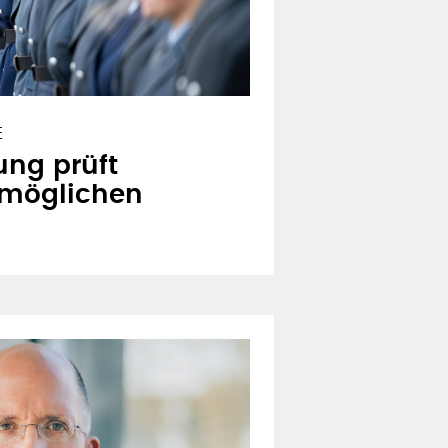
E
ung prüft
 möglichen