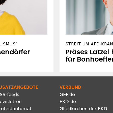
LISMUS"
STREIT UM AFD-KRA
sendörfer
Präses Latzel
für Bonhoeffe
USATZANGEBOTE
VERBUND
SS-feeds
GEP.de
ewsletter
EKD.de
rotestantomat
Gliedkirchen der EKD