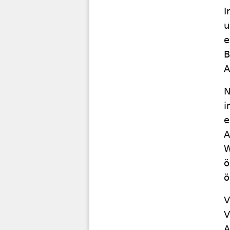
I
u
e
B
A
N
i
e
A
W
ö
ö
V
V
A