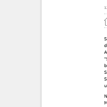
1
Home
S
d
A
"
b
S
S
u
N
M