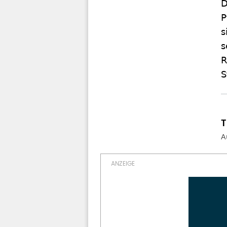
D
P
s
s
R
S
A