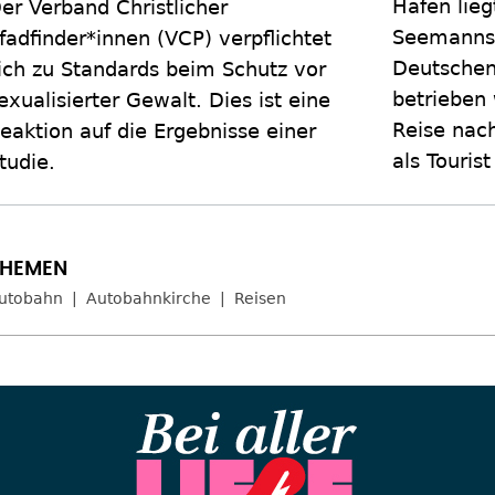
Hafen lieg
er Verband Christlicher
Seemannsh
fadfinder*innen (VCP) verpflichtet
Deutsche
ich zu Standards beim Schutz vor
betrieben 
exualisierter Gewalt. Dies ist eine
Reise nac
eaktion auf die Ergebnisse einer
als Touris
tudie.
utobahn
Autobahnkirche
Reisen