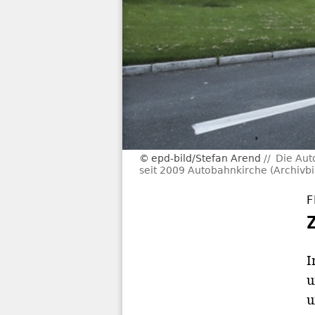
epd-bild/Stefan Arend
Die Aut
seit 2009 Autobahnkirche (Archivbil
F
I
u
u