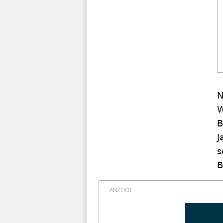
N
W
B
J
s
B