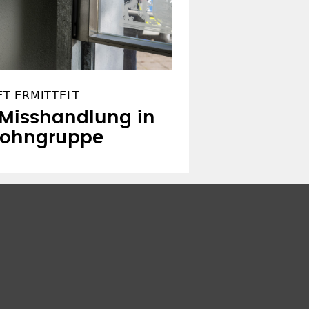
T ERMITTELT
 Misshandlung in
wohngruppe