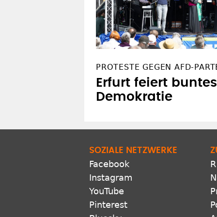
PROTESTE GEGEN AFD-PART
Erfurt feiert bunte
Demokratie
SOZIALE NETZWERKE
Z
Facebook
R
Instagram
N
YouTube
P
Pinterest
P