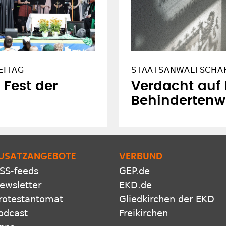
EITAG
STAATSANWALTSCHAF
s Fest der
Verdacht auf
Behinderten
USATZANGEBOTE
VERBUND
SS-feeds
GEP.de
ewsletter
EKD.de
rotestantomat
Gliedkirchen der EKD
odcast
Freikirchen