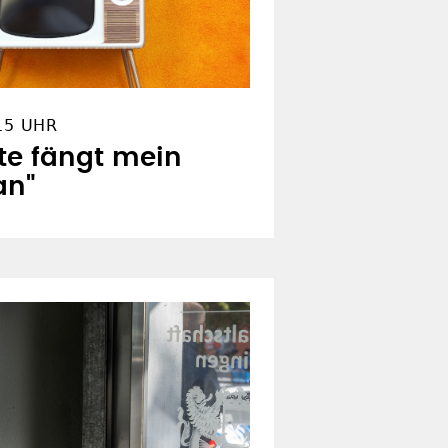
15 UHR
te fängt mein
an"