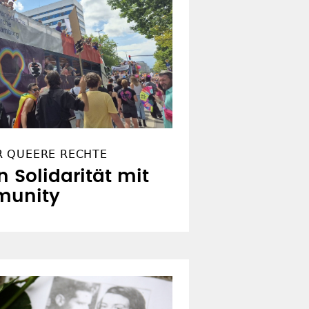
R QUEERE RECHTE
n Solidarität mit
munity