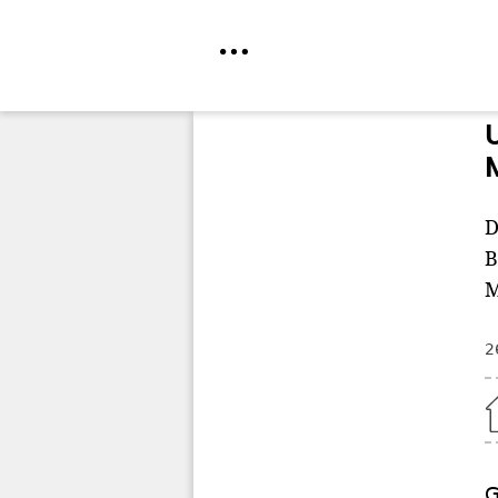
Direkt
zum
Inhalt
D
B
M
2
Home
G