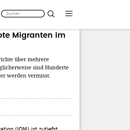
ote Migranten im
erichte über mehrere
glicherweise sind Hunderte
er werden vermisst.
ation (IOM) ist zutiefst