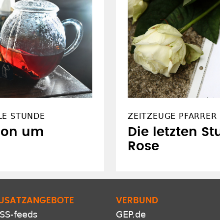
LE STUNDE
ZEITZEUGE PFARRER 
sion um
Die letzten S
Rose
USATZANGEBOTE
VERBUND
SS-feeds
GEP.de