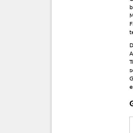
b
M
F
t
D
A
T
s
G
e