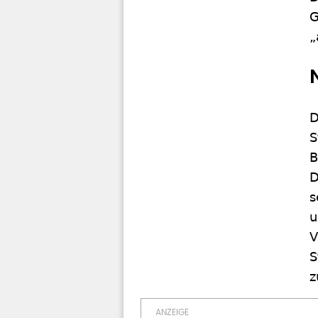
G
„
D
S
B
D
s
u
V
S
z