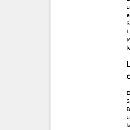
u
e
S
L
M
l
D
S
B
u
k