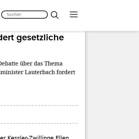
dert gesetzliche
Debatte über das Thema
sminister Lauterbach fordert
r Kessler-Zwillinge Ellen