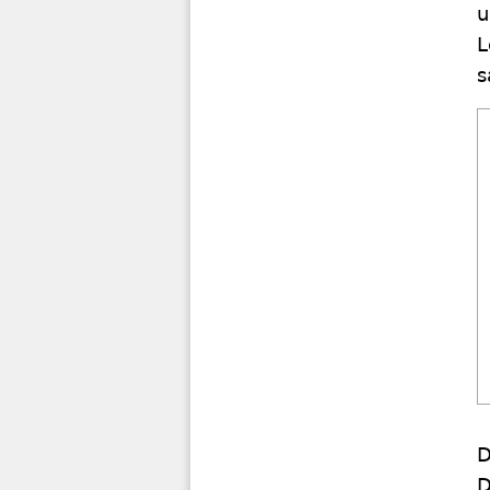
u
L
s
D
D