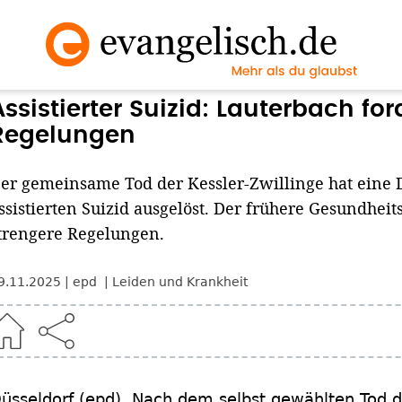
Assistierter Suizid: Lauterbach for
Regelungen
er gemeinsame Tod der Kessler-Zwillinge hat eine 
ssistierten Suizid ausgelöst. Der frühere Gesundheit
trengere Regelungen.
9.11.2025
epd
Leiden und Krankheit
üsseldorf
(epd)
.
Nach dem selbst gewählten Tod de