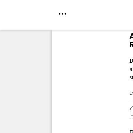
Direkt
zum
Inhalt
D
a
s
1
Home
D