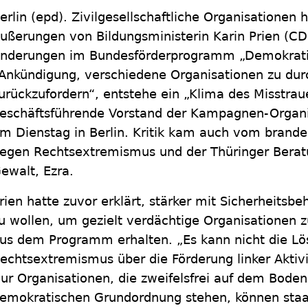
erlin
(epd)
.
Zivilgesellschaftliche Organisationen h
ußerungen von Bildungsministerin Karin Prien (CD
nderungen im Bundesförderprogramm „Demokratie 
Ankündigung, verschiedene Organisationen zu dur
urückzufordern“, entstehe ein „Klima des Misstraue
eschäftsführende Vorstand der Kampagnen-Organis
m Dienstag in Berlin. Kritik kam auch vom brand
egen Rechtsextremismus und der Thüringer Beratun
ewalt, Ezra.
rien hatte zuvor erklärt, stärker mit Sicherheit
u wollen, um gezielt verdächtige Organisationen z
us dem Programm erhalten. „Es kann nicht die Lö
echtsextremismus über die Förderung linker Aktiv
ur Organisationen, die zweifelsfrei auf dem Boden d
emokratischen Grundordnung stehen, können staa