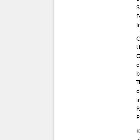
S
F
I
C
U
G
d
b
T
d
i
R
P
K
z