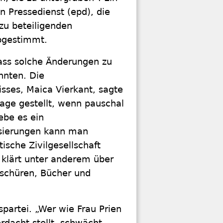
 Pressedienst (epd), die
 zu beteiligenden
bgestimmt.
ass solche Änderungen zu
nnten. Die
sses, Maica Vierkant, sagte
frage gestellt, wenn pauschal
ebe es ein
isierungen kann man
sche Zivilgesellschaft
s klärt unter anderem über
oschüren, Bücher und
partei. „Wer wie Frau Prien
rdacht stellt, schwächt