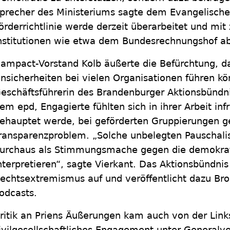
precher des Ministeriums sagte dem Evangelischen
örderrichtlinie werde derzeit überarbeitet und mit
nstitutionen wie etwa dem Bundesrechnungshof a
ampact-Vorstand Kolb äußerte die Befürchtung, d
nsicherheiten bei vielen Organisationen führen kö
eschäftsführerin des Brandenburger Aktionsbündni
em epd, Engagierte fühlten sich in ihrer Arbeit in
ehauptet werde, bei geförderten Gruppierungen g
ransparenzproblem. „Solche unbelegten Pauschal
urchaus als Stimmungsmache gegen die demokrati
nterpretieren“, sagte Vierkant. Das Aktionsbündni
echtsextremismus auf und veröffentlicht dazu Br
odcasts.
ritik an Priens Äußerungen kam auch von der Links
ivilgesellschaftliches Engagement unter Generalve