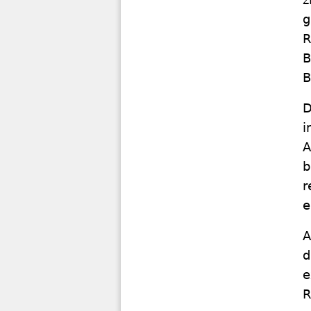
g
R
B
B
D
i
A
b
r
e
A
d
e
R