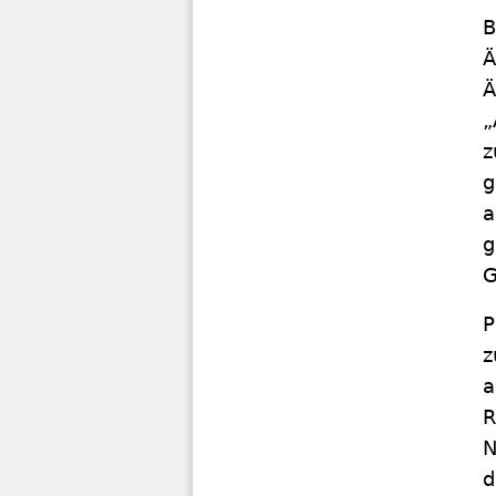
B
Ä
Ä
„
z
g
a
g
G
P
z
a
R
N
d