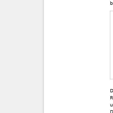
b
D
R
u
D