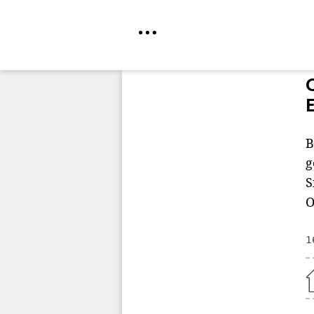
Direkt
zum
Inhalt
B
g
S
O
1
Home