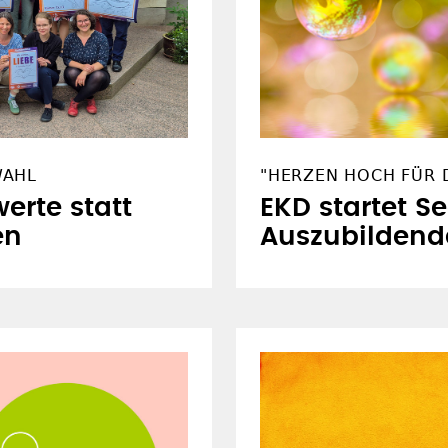
WAHL
"HERZEN HOCH FÜR D
erte statt
EKD startet S
en
Auszubildend