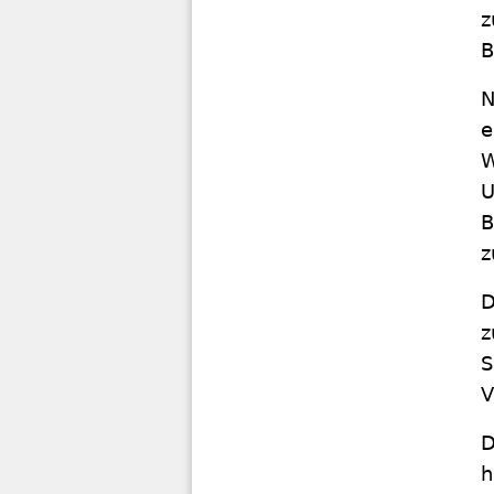
z
B
N
e
W
U
B
z
D
z
S
V
D
h