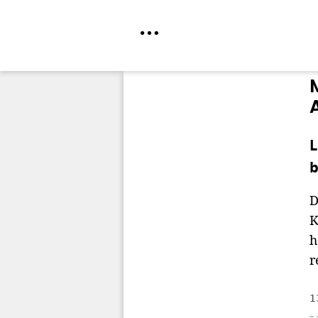
Direkt
zum
Inhalt
L
b
D
K
h
r
1