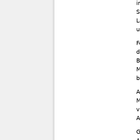
i
S
L
u
F
d
B
M
b
A
M
v
A
G