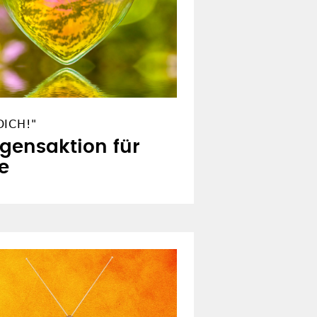
ICH!"
egensaktion für
e