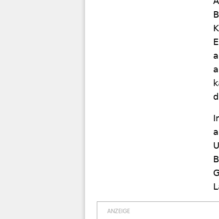
A
B
K
E
a
a
k
d
I
a
U
B
G
L