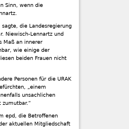
n Sinn, wenn die
nnartz.
 sagte, die Landesregierung
ar. Niewisch-Lennartz und
s Maß an innerer
hbar, wie einige der
diesen beiden Frauen nicht
ndere Personen für die URAK
efürchten, „einem
nenfalls unsachlichen
t zumutbar.“
m epd, die Betroffenen
der aktuellen Mitgliedschaft