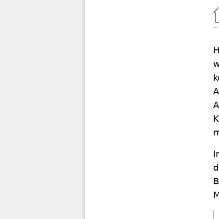
Home
H
w
k
A
A
K
m
I
d
B
M