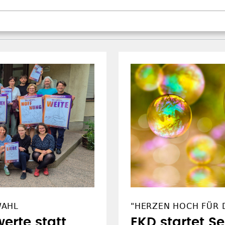
WAHL
"HERZEN HOCH FÜR D
erte statt
EKD startet S