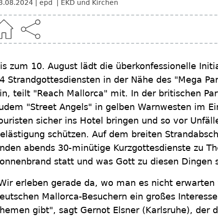
3.08.2024
epd
EKD und Kirchen
is zum 10. August lädt die überkonfessionelle Init
4 Strandgottesdiensten in der Nähe des "Mega Par
in, teilt "Reach Mallorca" mit. In der britischen P
udem "Street Angels" in gelben Warnwesten im Ei
ouristen sicher ins Hotel bringen und so vor Unfäll
elästigung schützen. Auf dem breiten Strandabschn
inden abends 30-minütige Kurzgottesdienste zu T
onnenbrand statt und was Gott zu diesen Dingen 
Wir erleben gerade da, wo man es nicht erwarten 
eutschen Mallorca-Besuchern ein großes Interesse 
hemen gibt", sagt Gernot Elsner (Karlsruhe), der d