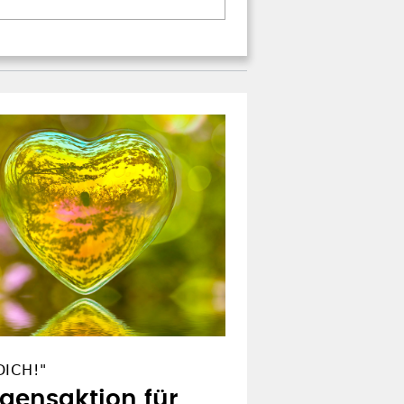
ICH!"
egensaktion für