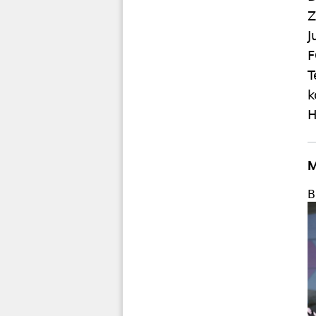
Z
J
F
T
k
H
M
B