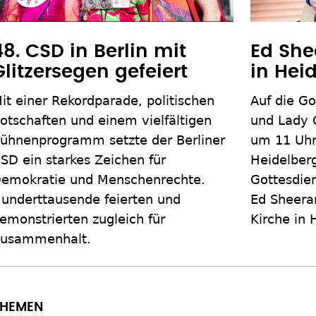
48. CSD in Berlin mit
Ed She
Glitzersegen gefeiert
in Hei
it einer Rekordparade, politischen
Auf die Go
otschaften und einem vielfältigen
und Lady 
ühnenprogramm setzte der Berliner
um 11 Uhr 
SD ein starkes Zeichen für
Heidelberg
emokratie und Menschenrechte.
Gottesdien
underttausende feierten und
Ed Sheeran
emonstrierten zugleich für
Kirche in 
usammenhalt.