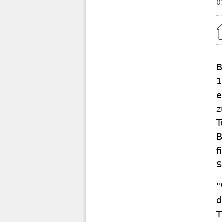
0
Home
B
1
e
z
T
B
f
S
"
d
T