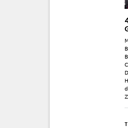
M
B
B
C
D
H
d
Z