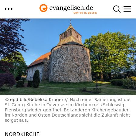
Direkt
zum
Inhalt
epd-bild/Rebekka Krüger
Nach einer Sanierung ist die
St. Georg-Kirche in Oeversee im Kirchenkreis Schleswig-
Flensburg wieder geöffnet. Bei anderen Kirchengebäuden
im Norden und Osten Deutschlands sieht die Zukunft nicht
so gut aus.
NORDKIRCHE