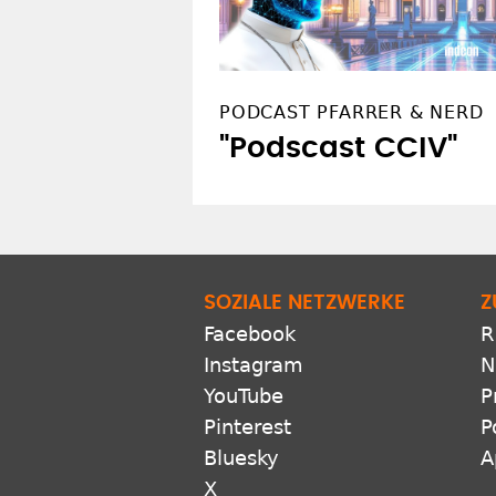
PODCAST PFARRER & NERD
"Podscast CCIV"
SOZIALE NETZWERKE
Z