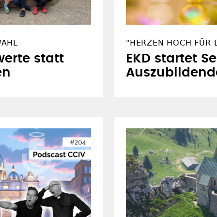
WAHL
"HERZEN HOCH FÜR D
erte statt
EKD startet S
en
Auszubildend