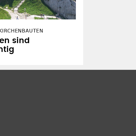
KIRCHENBAUTEN
hen sind
htig