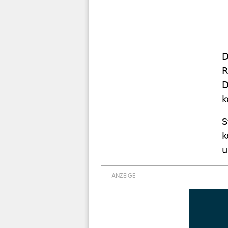
D
R
D
k
S
k
u