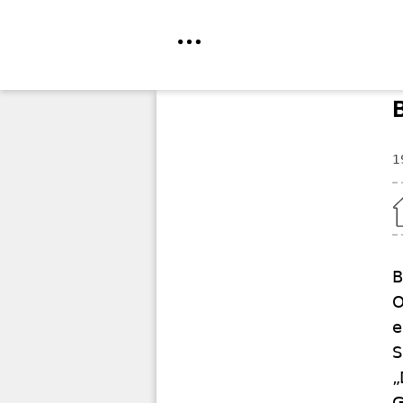
Direkt
zum
Inhalt
1
Home
B
O
e
S
„
G