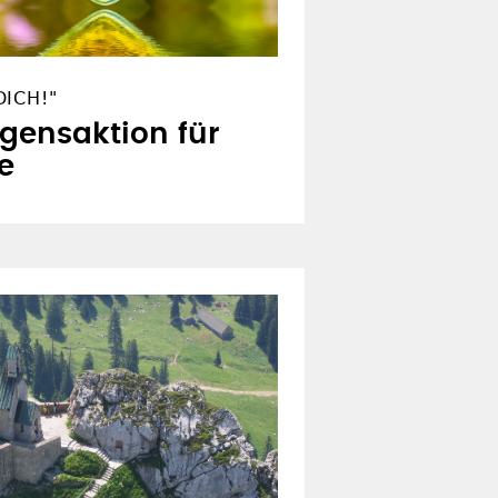
ICH!"
egensaktion für
e