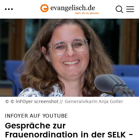
Direkt
zum
Inhalt
© inFOyer screenshot
Generalvikarin Anja Goller
INFOYER AUF YOUTUBE
Gespräche zur
Frauenordination in der SELK -