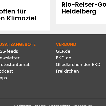
Rio-Reiser-Go
offen für
Heidelberg
 Klimaziel
USATZANGEBOTE
VERBUND
SS-feeds
GEP.de
ewsletter
EKD.de
rotestantomat
Gliedkirchen der EKD
odcast
Freikirchen
pps
Netiquette
Presse
Datenschutz
Impressum