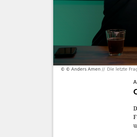
© Anders Amen
Die letzte Fr
A
D
F
u