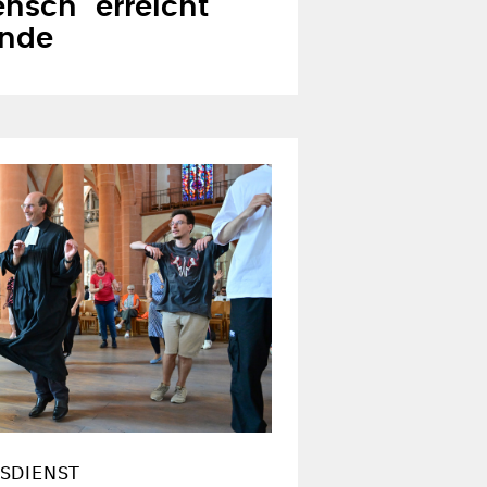
nsch" erreicht
ende
SDIENST