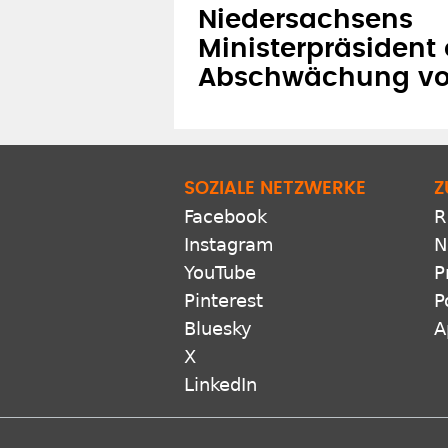
Niedersachsens
Ministerpräsident 
Abschwächung von
SOZIALE NETZWERKE
Z
Facebook
R
Instagram
N
YouTube
P
Pinterest
P
Bluesky
A
X
LinkedIn