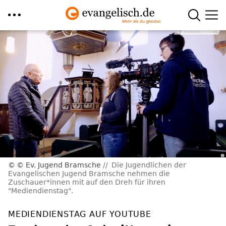
Direkt
zum
Inhalt
© Ev. Jugend Bramsche
Die Jugendlichen der
Evangelischen Jugend Bramsche nehmen die
Zuschauer*innen mit auf den Dreh für ihren
"Mediendienstag".
MEDIENDIENSTAG AUF YOUTUBE