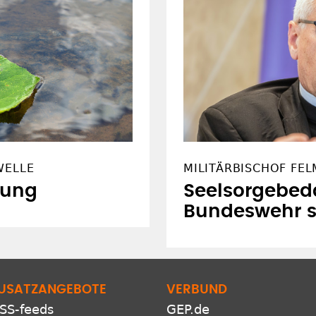
WELLE
MILITÄRBISCHOF FE
lung
Seelsorgebeda
Bundeswehr s
USATZANGEBOTE
VERBUND
SS-feeds
GEP.de