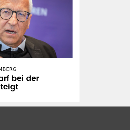
LMBERG
rf bei der
teigt