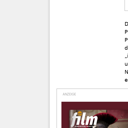
D
P
P
d
„
u
N
e